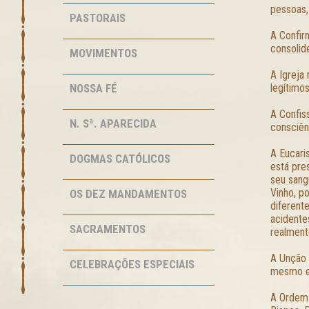
pessoas,
PASTORAIS
A Confir
consolid
MOVIMENTOS
A Igreja
NOSSA FÉ
legítimo
A Confis
N. Sª. APARECIDA
consciên
A Eucari
DOGMAS CATÓLICOS
está pre
seu sang
Vinho, p
OS DEZ MANDAMENTOS
diferent
acidente
SACRAMENTOS
realment
A Unção 
CELEBRAÇÕES ESPECIAIS
mesmo e
A Ordem 