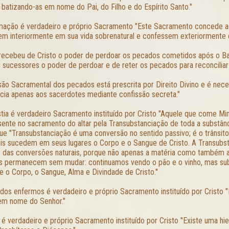
 batizando-as em nome do Pai, do Filho e do Espírito Santo."
mação é verdadeiro e próprio Sacramento "Este Sacramento concede aos
em interiormente em sua vida sobrenatural e confessem exteriormente c
 recebeu de Cristo o poder de perdoar os pecados cometidos após o B
s sucessores o poder de perdoar e de reter os pecados para reconciliar 
são Sacramental dos pecados está prescrita por Direito Divino e é neces
cia apenas aos sacerdotes mediante confissão secreta."
stia é verdadeiro Sacramento instituído por Cristo "Aquele que come Mi
sente no sacramento do altar pela Transubstanciação de toda a substân
ue "Transubstanciação é uma conversão no sentido passivo; é o trânsit
ois sucedem em seus lugares o Corpo e o Sangue de Cristo. A Transubst
e das conversões naturais, porque não apenas a matéria como também a
s permanecem sem mudar: continuamos vendo o pão e o vinho, mas subs
e o Corpo, o Sangue, Alma e Divindade de Cristo."
dos enfermos é verdadeiro e próprio Sacramento instituído por Cristo
m nome do Senhor."
é verdadeiro e próprio Sacramento instituído por Cristo "Existe uma hier