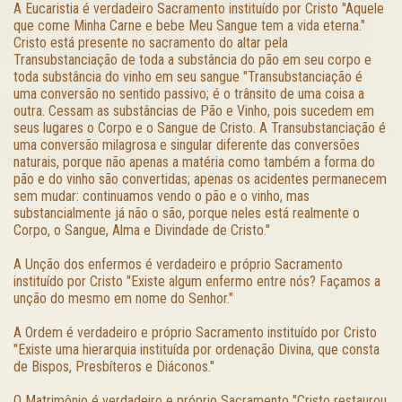
A Eucaristia é verdadeiro Sacramento instituído por Cristo "Aquele
que come Minha Carne e bebe Meu Sangue tem a vida eterna."
Cristo está presente no sacramento do altar pela
Transubstanciação de toda a substância do pão em seu corpo e
toda substância do vinho em seu sangue "Transubstanciação é
uma conversão no sentido passivo; é o trânsito de uma coisa a
outra. Cessam as substâncias de Pão e Vinho, pois sucedem em
seus lugares o Corpo e o Sangue de Cristo. A Transubstanciação é
uma conversão milagrosa e singular diferente das conversões
naturais, porque não apenas a matéria como também a forma do
pão e do vinho são convertidas; apenas os acidentes permanecem
sem mudar: continuamos vendo o pão e o vinho, mas
substancialmente já não o são, porque neles está realmente o
Corpo, o Sangue, Alma e Divindade de Cristo."
A Unção dos enfermos é verdadeiro e próprio Sacramento
instituído por Cristo "Existe algum enfermo entre nós? Façamos a
unção do mesmo em nome do Senhor."
A Ordem é verdadeiro e próprio Sacramento instituído por Cristo
"Existe uma hierarquia instituída por ordenação Divina, que consta
de Bispos, Presbíteros e Diáconos."
O Matrimônio é verdadeiro e próprio Sacramento "Cristo restaurou