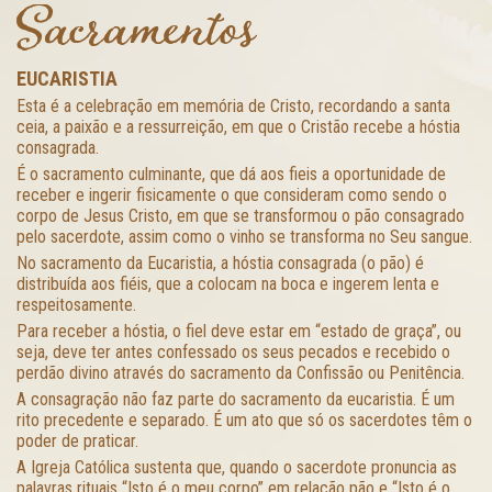
Sacramentos
EUCARISTIA
Esta é a celebração em memória de Cristo, recordando a santa
ceia, a paixão e a ressurreição, em que o Cristão recebe a hóstia
consagrada.
É o sacramento culminante, que dá aos fieis a oportunidade de
receber e ingerir fisicamente o que consideram como sendo o
corpo de Jesus Cristo, em que se transformou o pão consagrado
pelo sacerdote, assim como o vinho se transforma no Seu sangue.
No sacramento da Eucaristia, a hóstia consagrada (o pão) é
distribuída aos fiéis, que a colocam na boca e ingerem lenta e
respeitosamente.
Para receber a hóstia, o fiel deve estar em “estado de graça”, ou
seja, deve ter antes confessado os seus pecados e recebido o
perdão divino através do sacramento da Confissão ou Penitência.
A consagração não faz parte do sacramento da eucaristia. É um
rito precedente e separado. É um ato que só os sacerdotes têm o
poder de praticar.
A Igreja Católica sustenta que, quando o sacerdote pronuncia as
palavras rituais “Isto é o meu corpo” em relação pão e “Isto é o