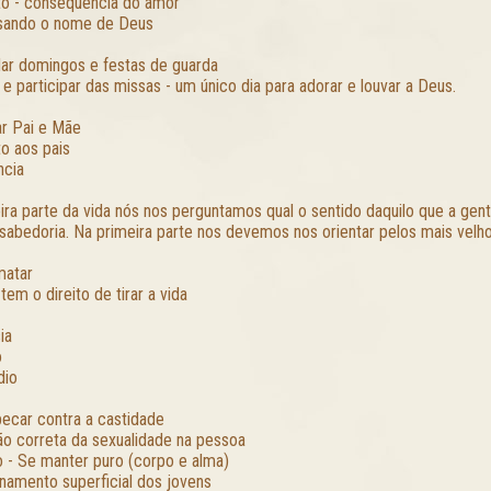
to - consequência do amor
usando o nome de Deus
dar domingos e festas de guarda
r e participar das missas - um único dia para adorar e louvar a Deus.
ar Pai e Mãe
to aos pais
ncia
ira parte da vida nós nos perguntamos qual o sentido daquilo que a gent
sabedoria. Na primeira parte nos devemos nos orientar pelos mais velho
matar
em o direito de tirar a vida
ia
o
dio
pecar contra a castidade
ão correta da sexualidade na pessoa
 - Se manter puro (corpo e alma)
onamento superficial dos jovens