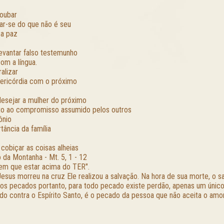
roubar
iar-se do que não é seu
 a paz
levantar falso testemunho
om a língua.
alizar
sericórdia com o próximo
desejar a mulher do próximo
to ao compromisso assumido pelos outros
ônio
tância da família
 cobiçar as coisas alheias
 da Montanha - Mt. 5, 1 - 12
em que estar acima do TER".
esus morreu na cruz Ele realizou a salvação. Na hora de sua morte, o sac
os pecados portanto, para todo pecado existe perdão, apenas um únic
do contra o Espírito Santo, é o pecado da pessoa que não aceita o amo