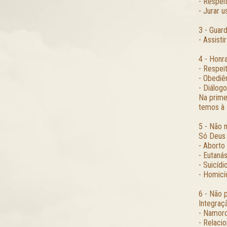
- Respei
- Jurar 
3 - Guar
- Assisti
4 - Honr
- Respei
- Obediê
- Diálogo
Na prime
temos à 
5 - Não 
Só Deus t
- Aborto
- Eutanás
- Suicídi
- Homicí
6 - Não 
Integraç
- Namoro
- Relaci