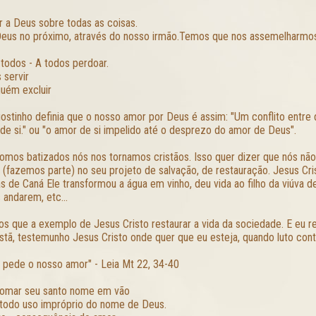
r a Deus sobre todas as coisas.
eus no próximo, através do nosso irmão.Temos que nos assemelharmos 
 todos - A todos perdoar.
 servir
guém excluir
ostinho definia que o nosso amor por Deus é assim: "Um conflito entre
de si." ou "o amor de si impelido até o desprezo do amor de Deus".
omos batizados nós nos tornamos cristãos. Isso quer dizer que nós n
 (fazemos parte) no seu projeto de salvação, de restauração. Jesus Crist
s de Caná Ele transformou a água em vinho, deu vida ao filho da viúva 
 andarem, etc...
s que a exemplo de Jesus Cristo restaurar a vida da sociedade. E eu r
stã, testemunho Jesus Cristo onde quer que eu esteja, quando luto contra
 pede o nosso amor" - Leia Mt 22, 34-40
tomar seu santo nome em vão
 todo uso impróprio do nome de Deus.