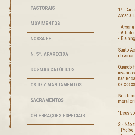
PASTORAIS
1º - Ama
Amar a D
MOVIMENTOS
- Amar a
- A todos
NOSSA FÉ
- E a nin
Santo Ag
N. Sª. APARECIDA
do amor 
Quando f
DOGMAS CATÓLICOS
inseridos
nas Boda
os coxos
OS DEZ MANDAMENTOS
Nós temo
SACRAMENTOS
moral cri
"Deus só
CELEBRAÇÕES ESPECIAIS
2 - Não 
- Proíbe