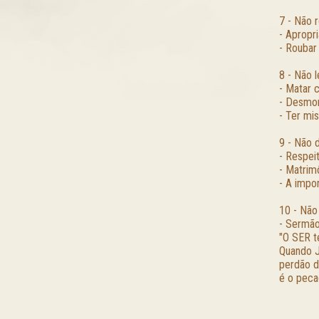
7 - Não 
- Apropr
- Roubar
8 - Não 
- Matar c
- Desmor
- Ter mi
9 - Não 
- Respei
- Matrim
- A impor
10 - Não
- Sermão
"O SER t
Quando J
perdão d
é o peca