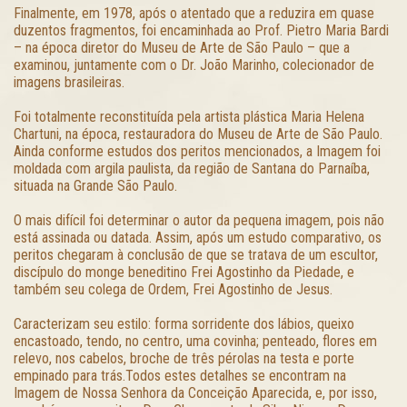
Finalmente, em 1978, após o atentado que a reduzira em quase
duzentos fragmentos, foi encaminhada ao Prof. Pietro Maria Bardi
– na época diretor do Museu de Arte de São Paulo – que a
examinou, juntamente com o Dr. João Marinho, colecionador de
imagens brasileiras.
Foi totalmente reconstituída pela artista plástica Maria Helena
Chartuni, na época, restauradora do Museu de Arte de São Paulo.
Ainda conforme estudos dos peritos mencionados, a Imagem foi
moldada com argila paulista, da região de Santana do Parnaíba,
situada na Grande São Paulo.
O mais difícil foi determinar o autor da pequena imagem, pois não
está assinada ou datada. Assim, após um estudo comparativo, os
peritos chegaram à conclusão de que se tratava de um escultor,
discípulo do monge beneditino Frei Agostinho da Piedade, e
também seu colega de Ordem, Frei Agostinho de Jesus.
Caracterizam seu estilo: forma sorridente dos lábios, queixo
encastoado, tendo, no centro, uma covinha; penteado, flores em
relevo, nos cabelos, broche de três pérolas na testa e porte
empinado para trás.Todos estes detalhes se encontram na
Imagem de Nossa Senhora da Conceição Aparecida, e, por isso,