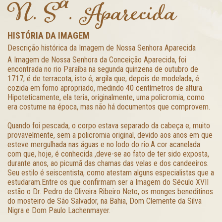
N. Sª. Aparecida
HISTÓRIA DA IMAGEM
Descrição histórica da Imagem de Nossa Senhora Aparecida
A Imagem de Nossa Senhora da Conceição Aparecida, foi
encontrada no rio Paraíba na segunda quinzena de outubro de
1717, é de terracota, isto é, argila que, depois de modelada, é
cozida em forno apropriado, medindo 40 centímetros de altura.
Hipoteticamente, ela teria, originalmente, uma policromia, como
era costume na época, mas não há documentos que comprovem.
Quando foi pescada, o corpo estava separado da cabeça e, muito
provavelmente, sem a policromia original, devido aos anos em que
esteve mergulhada nas águas e no lodo do rio.A cor acanelada
com que, hoje, é conhecida ,deve-se ao fato de ter sido exposta,
durante anos, ao picumã das chamas das velas e dos candeeiros.
Seu estilo é seiscentista, como atestam alguns especialistas que a
estudaram.Entre os que confirmam ser a Imagem do Século XVII
estão o Dr. Pedro de Oliveira Ribeiro Neto, os monges beneditinos
do mosteiro de São Salvador, na Bahia, Dom Clemente da Silva
Nigra e Dom Paulo Lachenmayer.